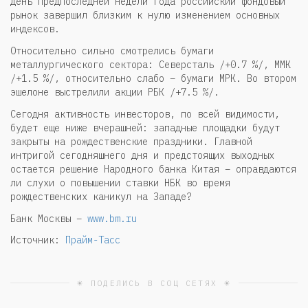
день предпоследней недели года российский фондовый
рынок завершил близким к нулю изменением основных
индексов.
Относительно сильно смотрелись бумаги
металлургического сектора: Северсталь /+0.7 %/, ММК
/+1.5 %/, относительно слабо – бумаги МРК. Во втором
эшелоне выстрелили акции РБК /+7.5 %/.
Сегодня активность инвесторов, по всей видимости,
будет еще ниже вчерашней: западные площадки будут
закрыты на рождественские праздники. Главной
интригой сегодняшнего дня и предстоящих выходных
остается решение Народного банка Китая – оправдаются
ли слухи о повышении ставки НБК во время
рождественских каникул на Западе?
Банк Москвы –
www.bm.ru
Источник:
Прайм-Тасс
☀ ПОДЕЛИСЬ В СОЦ СЕТЯХ ☀