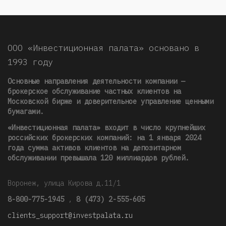
ООО «Инвестиционная палата» основано в
1993 году
Основные направления деятельности компании —
брокерское обслуживание частных клиентов на
Московской бирже и доверительное управление ценными
бумагами.
«Инвестиционная палата» входит в число крупнейших
российских брокерских компаний: на 1 января 2024
года сумма активов клиентов на депозитарном
обслуживании превышала 120 миллиардов рублей
.
Воронеж, улица Кирова д.11/1
8-800-775-1945
,
8 (473) 2-555-605
clients_support@investpalata.ru