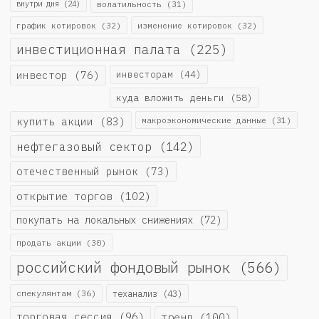
внутри дня
(24)
волатильность
(31)
график котировок
(32)
изменение котировок
(32)
инвестиционная палата
(225)
инвестор
(76)
инвесторам
(44)
куда вложить деньги
(58)
купить акции
(83)
макроэкономические данные
(31)
нефтегазовый сектор
(142)
отечественный рынок
(73)
открытие торгов
(102)
покупать на локальных снижениях
(72)
продать акции
(30)
российский фондовый рынок
(566)
спекулянтам
(36)
теханализ
(43)
торговая сессия
(96)
тренд
(100)