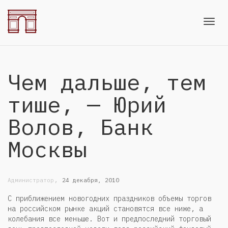
Toggl
Чем дальше, тем
navig
тише, — Юрий
Волов, Банк
Москвы
,
Администратор
24 декабря, 2010
С приближением новогодних праздников объемы торгов
на российском рынке акций становятся все ниже, а
колебания все меньше. Вот и предпоследний торговый