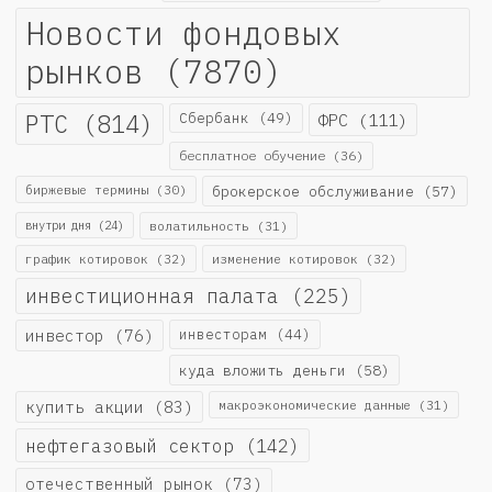
Новости фондовых
рынков
(7870)
РТС
(814)
Сбербанк
(49)
ФРС
(111)
бесплатное обучение
(36)
биржевые термины
(30)
брокерское обслуживание
(57)
внутри дня
(24)
волатильность
(31)
график котировок
(32)
изменение котировок
(32)
инвестиционная палата
(225)
инвестор
(76)
инвесторам
(44)
куда вложить деньги
(58)
купить акции
(83)
макроэкономические данные
(31)
нефтегазовый сектор
(142)
отечественный рынок
(73)