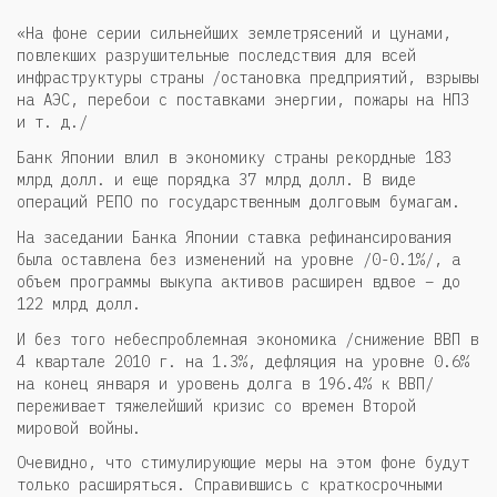
«На фоне серии сильнейших землетрясений и цунами,
повлекших разрушительные последствия для всей
инфраструктуры страны /остановка предприятий, взрывы
на АЭС, перебои с поставками энергии, пожары на НПЗ
и т. д./
Банк Японии влил в экономику страны рекордные 183
млрд долл. и еще порядка 37 млрд долл. В виде
операций РЕПО по государственным долговым бумагам.
На заседании Банка Японии ставка рефинансирования
была оставлена без изменений на уровне /0-0.1%/, а
объем программы выкупа активов расширен вдвое – до
122 млрд долл.
И без того небеспроблемная экономика /снижение ВВП в
4 квартале 2010 г. на 1.3%, дефляция на уровне 0.6%
на конец января и уровень долга в 196.4% к ВВП/
переживает тяжелейший кризис со времен Второй
мировой войны.
Очевидно, что стимулирующие меры на этом фоне будут
только расширяться. Справившись с краткосрочными