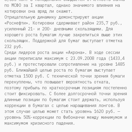
по МСФО за I квартал, однако значимого влияния на
котировки она вряд ли окажет.
Отрицательную динамику демонстрируют акции
«Роснефти». Котировки сдерживает район 235,7 руб.,
усиленный 21- и 200- дневными скользящими. Для
хорошего роста бумагам лучше закрепиться выше этих
скользящих. Поддержкой для бумаг выступает отметка
232 руб.
Среди лидеров роста акции «Акрона». В ходе сессии
акции переписали максимум с 23.09.2008 года (1433,4
руб.) и протестировали сопротивление на уровне 1485
руб. Ближайшей целью роста по бумагам выступает
отметка 1500 руб. С технической точки зрения бумаги
перекуплены, что повышает вероятность отката,
поэтому прибыль по краткосрочным позициям постепенно
стоит фиксировать. С более долгосрочной точки зрения
длинные позиции по бумагам стоит держать, используя
коррекции в бумагах с целью наращивания лонгов. В
этом случае целью может стать уровень 1620 руб. —
уровень 50%-коррекции по Фибоначчи между минимумом и
максимумом кризисного падения.