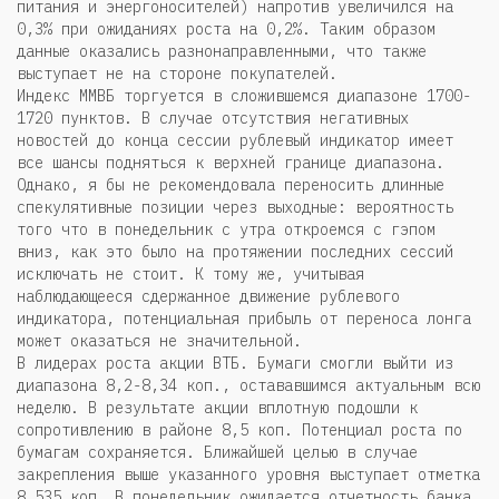
питания и энергоносителей) напротив увеличился на
0,3% при ожиданиях роста на 0,2%. Таким образом
данные оказались разнонаправленными, что также
выступает не на стороне покупателей.
Индекс ММВБ торгуется в сложившемся диапазоне 1700-
1720 пунктов. В случае отсутствия негативных
новостей до конца сессии рублевый индикатор имеет
все шансы подняться к верхней границе диапазона.
Однако, я бы не рекомендовала переносить длинные
спекулятивные позиции через выходные: вероятность
того что в понедельник с утра откроемся с гэпом
вниз, как это было на протяжении последних сессий
исключать не стоит. К тому же, учитывая
наблюдающееся сдержанное движение рублевого
индикатора, потенциальная прибыль от переноса лонга
может оказаться не значительной.
В лидерах роста акции ВТБ. Бумаги смогли выйти из
диапазона 8,2-8,34 коп., остававшимся актуальным всю
неделю. В результате акции вплотную подошли к
сопротивлению в районе 8,5 коп. Потенциал роста по
бумагам сохраняется. Ближайшей целью в случае
закрепления выше указанного уровня выступает отметка
8,535 коп. В понедельник ожидается отчетность банка