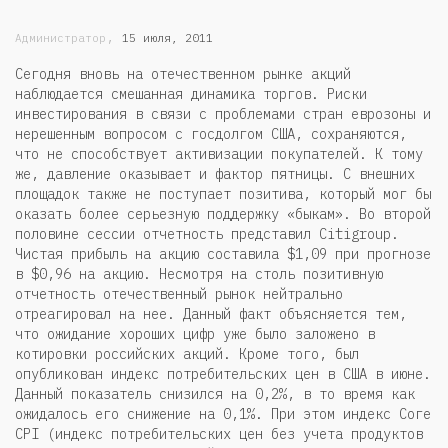
,
Администратор
15 июля, 2011
Сегодня вновь на отечественном рынке акций
наблюдается смешанная динамика торгов. Риски
инвестирования в связи с проблемами стран еврозоны и
нерешенным вопросом с госдолгом США, сохраняются,
что не способствует активизации покупателей. К тому
же, давление оказывает и фактор пятницы. С внешних
площадок также не поступает позитива, который мог бы
оказать более серьезную поддержку «быкам». Во второй
половине сессии отчетность представил Citigroup.
Чистая прибыль на акцию составила $1,09 при прогнозе
в $0,96 на акцию. Несмотря на столь позитивную
отчетность отечественный рынок нейтрально
отреагировал на нее. Данный факт объясняется тем,
что ожидание хороших цифр уже было заложено в
котировки российских акций. Кроме того, был
опубликован индекс потребительских цен в США в июне.
Данный показатель снизился на 0,2%, в то время как
ожидалось его снижение на 0,1%. При этом индекс Cогe
CPI (индекс потребительских цен без учета продуктов