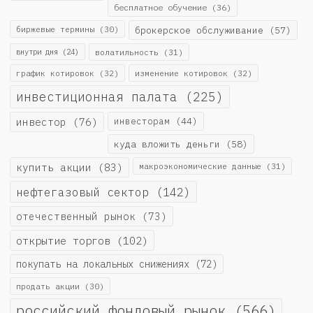
бесплатное обучение
(36)
биржевые термины
(30)
брокерское обслуживание
(57)
внутри дня
(24)
волатильность
(31)
график котировок
(32)
изменение котировок
(32)
инвестиционная палата
(225)
инвестор
(76)
инвесторам
(44)
куда вложить деньги
(58)
купить акции
(83)
макроэкономические данные
(31)
нефтегазовый сектор
(142)
отечественный рынок
(73)
открытие торгов
(102)
покупать на локальных снижениях
(72)
продать акции
(30)
российский фондовый рынок
(566)