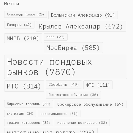
Метки
Александр Крылов
(25)
Волынский Александр
(91)
Крылов Александр
(672)
Газпром
(42)
ММВБ
(210)
ММВБ
(27)
МосБиржа
(585)
Новости фондовых
рынков
(7870)
РТС
(814)
Сбербанк
(49)
ФРС
(111)
бесплатное обучение
(36)
биржевые термины
(30)
брокерское обслуживание
(57)
внутри дня
(24)
волатильность
(31)
график котировок
(32)
изменение котировок
(32)
инвестиционная палата
(225)