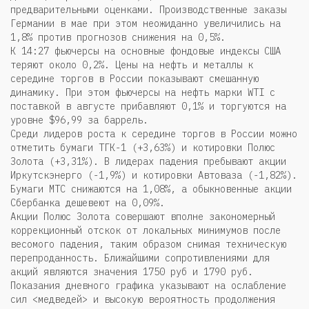
предварительными оценками. Производственные заказы
Германии в мае при этом неожиданно увеличились на
1,8% против прогнозов снижения на 0,5%.
К 14:27 фьючерсы на основные фондовые индексы США
теряют около 0,2%. Цены на нефть и металлы к
середине торгов в России показывают смешанную
динамику. При этом фьючерсы на нефть марки WTI с
поставкой в августе прибавляют 0,1% и торгуются на
уровне $96,99 за баррель.
Среди лидеров роста к середине торгов в России можно
отметить бумаги ТГК-1 (+3,63%) и котировки Полюс
Золота (+3,31%). В лидерах падения пребывают акции
Иркутскэнерго (-1,9%) и котировки Автоваза (-1,82%).
Бумаги МТС снижаются на 1,08%, а обыкновенные акции
Сбербанка дешевеют на 0,09%.
Акции Полюс Золота совершают вполне закономерный
коррекционный отскок от локальных минимумов после
весомого падения, таким образом снимая техническую
перепроданность. Ближайшими сопротивлениями для
акций являются значения 1750 руб и 1790 руб.
Показания дневного графика указывают на ослабление
сил <медведей> и высокую вероятность продолжения