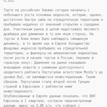
0,32%.
Торги на российских биржах сегодня начались с
небольшого роста основных индексов, которые, однако,
достаточно быстро ушли на отрицательную территорию и
пребывали недалеко от значений открытия к середине
дня. Участникам рынка в целом недоставало весомого
драйвера для движения в ту или иную сторону. На
торгах в Азии можно было наблюдать смешанную
динамику, в то время как в Европе большинство
фондовых индексов пребывало на отрицательной
территории, а фьючерсы на американские индикаторы
после роста в начале торгов в России, перешли в
<красную зону>. Давление на рынки оказывали
вчерашние новости о снижении долгосрочного
кредитного рейтинга Португалии агентством Moody’s до
уровня Ва2, не являющегося инвестиционным. Таким
образом, Португалия стала второй после Греции
страной в Евросоюзе с рейтингом ниже
инвестиционного.
Опубликованные в Европе данные показали, что ВВП
Еврозоны в 1 квартале, согласно пересмотренным
данным, вырос на 0,8% к/к, что совпало с