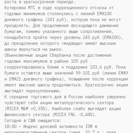
роста в краткосрочном периоде.
Котировки МТС в ходе коррекционного отскока от
годовых минимумов столкнулись с линией EMA100
дневного графика (243 руб), которую пока не могут
преодолеть. Для продолжения восходящего движения
бумагам, помимо указанного выше сопротивления,
понадобится пройти через уровень 245 руб (EMA200),
до преодоления которого <медведи> имеют высокие
шансы вернуться на рынок.
Обыкновенные акции Сбербанка после достижения
годовых максимумов в районе 105 руб
скорректировались ближе к поддержке 103,6 руб. Пока
бумаги остаются выше значений 99-101 руб (линии EMA9
и EMA21 дневного графика), повышение после коррекции
имеет высокие шансы продолжиться. Краткосрочно акции
выглядят перекупленными.
К середине торгового дня в России наиболее уверенно
чувствуют себя акции металлургического сектора
(MICEX M&M +0,35%). Наиболее слабо выглядят акции
финансового сектора (MICEX FNL -0,44%).
Сегодня в США ожидается:
18:00 — Индекс деловой активности ISM в
непроизводственном секторе (ожид. 53,7 п.; пред.