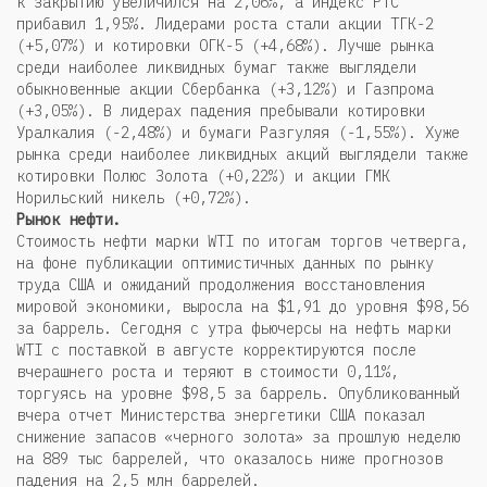
к закрытию увеличился на 2,06%, а индекс РТС
прибавил 1,95%. Лидерами роста стали акции ТГК-2
(+5,07%) и котировки ОГК-5 (+4,68%). Лучше рынка
среди наиболее ликвидных бумаг также выглядели
обыкновенные акции Сбербанка (+3,12%) и Газпрома
(+3,05%). В лидерах падения пребывали котировки
Уралкалия (-2,48%) и бумаги Разгуляя (-1,55%). Хуже
рынка среди наиболее ликвидных акций выглядели также
котировки Полюс Золота (+0,22%) и акции ГМК
Норильский никель (+0,72%).
Рынок нефти.
Стоимость нефти марки WTI по итогам торгов четверга,
на фоне публикации оптимистичных данных по рынку
труда США и ожиданий продолжения восстановления
мировой экономики, выросла на $1,91 до уровня $98,56
за баррель. Сегодня с утра фьючерсы на нефть марки
WTI с поставкой в августе корректируются после
вчерашнего роста и теряют в стоимости 0,11%,
торгуясь на уровне $98,5 за баррель. Опубликованный
вчера отчет Министерства энергетики США показал
снижение запасов «черного золота» за прошлую неделю
на 889 тыс баррелей, что оказалось ниже прогнозов
падения на 2,5 млн баррелей.