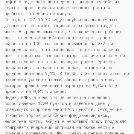
нефти и ряда металлов перед открытием российских
торгов корректируется после весомого роста и
пребывает в небольшом минусе.
Сегодня в США 16:30 будут опубликованы ключевые
данные по состоянию национального рынка труда в
июне. В среднем ожидается, что количество рабочих
мест в несельскохозяйственном секторе страны
вырастет на 100 тыс после повышения на 232 тыс
месяцем ранее, в то время как количество рабочих
мест в производственном секторе увеличится на 5 тыс
после падения на 5 тыс периодом ранее. Уровень
безработицы, согласно прогнозам, останется на
прежнем значении 9,1%. В 18:00 также станет известно
изменение уровня оптовых запасов страны в мае,
которые предположительно вырастут на 0,6% после
прироста на 0,8% в апреле.
Индекс ММВБ в ходе торгов четверга преодолел
сопротивление 1720 пунктов и завершил день у
следующего сопротивления 1740 пунктов. Сегодня на
открытии торгов российские фондовые индексы,
вероятнее всего, выйдут в небольшой плюс, продолжая
отыгрывать вчерашний оптимизм на рынке нефти и
фондовых площадках в США. Однако в первой половине