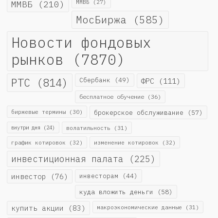
ММВБ
(210)
ММВБ
(27)
МосБиржа
(585)
Новости фондовых
рынков
(7870)
РТС
(814)
Сбербанк
(49)
ФРС
(111)
бесплатное обучение
(36)
биржевые термины
(30)
брокерское обслуживание
(57)
внутри дня
(24)
волатильность
(31)
график котировок
(32)
изменение котировок
(32)
инвестиционная палата
(225)
инвестор
(76)
инвесторам
(44)
куда вложить деньги
(58)
купить акции
(83)
макроэкономические данные
(31)