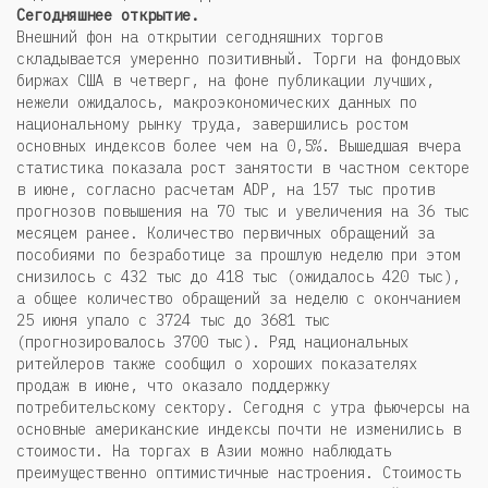
Сегодняшнее открытие.
Внешний фон на открытии сегодняшних торгов
складывается умеренно позитивный. Торги на фондовых
биржах США в четверг, на фоне публикации лучших,
нежели ожидалось, макроэкономических данных по
национальному рынку труда, завершились ростом
основных индексов более чем на 0,5%. Вышедшая вчера
статистика показала рост занятости в частном секторе
в июне, согласно расчетам ADP, на 157 тыс против
прогнозов повышения на 70 тыс и увеличения на 36 тыс
месяцем ранее. Количество первичных обращений за
пособиями по безработице за прошлую неделю при этом
снизилось с 432 тыс до 418 тыс (ожидалось 420 тыс),
а общее количество обращений за неделю с окончанием
25 июня упало с 3724 тыс до 3681 тыс
(прогнозировалось 3700 тыс). Ряд национальных
ритейлеров также сообщил о хороших показателях
продаж в июне, что оказало поддержку
потребительскому сектору. Сегодня с утра фьючерсы на
основные американские индексы почти не изменились в
стоимости. На торгах в Азии можно наблюдать
преимущественно оптимистичные настроения. Стоимость