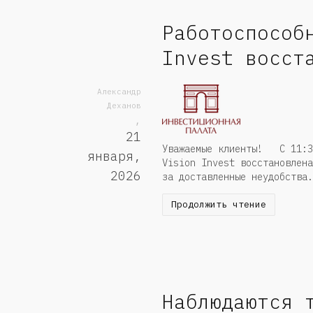
Работоспособ
Invest восст
Александр
Деханов
,
21
Уважаемые клиенты! С 11:30
января,
Vision Invest восстановлен
2026
за доставленные неудобства.
Продолжить чтение
Наблюдаются 