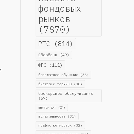
фондовых
рынков
(7870)
РТС
(814)
Сбербанк
(49)
ФРС
(111)
я
бесплатное обучение
(36)
биржевые термины
(30)
брокерское обслуживание
(57)
внутри дня
(24)
волатильность
(31)
график котировок
(32)