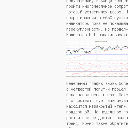
покупателей, в конце концов
пройти многомесячное сопрот
который устремился вверх. Н
сопротивления в 6650 пункто
индикаторы пока не показыва
перекупленности, но продолж
Индикатор H-L-волатильность
Недельный график вновь боле
с четвертой попытки прошел 
была направлена вверх. Поте
что соответствует максимума
находится незакрытый «геп».
поддержкой. На недельном гр
рост и еще не достиг зоны п
тренд. Можно также обратить