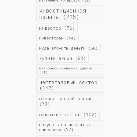
изменение котировок
(32)
инвестиционная
палата
(225)
инвестор
(76)
инвесторам
(44)
куда вложить деньги
(58)
купить акции
(83)
макроэкономические данные
(31)
нефтегазовый сектор
(142)
отечественный рынок
(73)
открытие торгов
(102)
покупать на локальных
снижениях
(72)