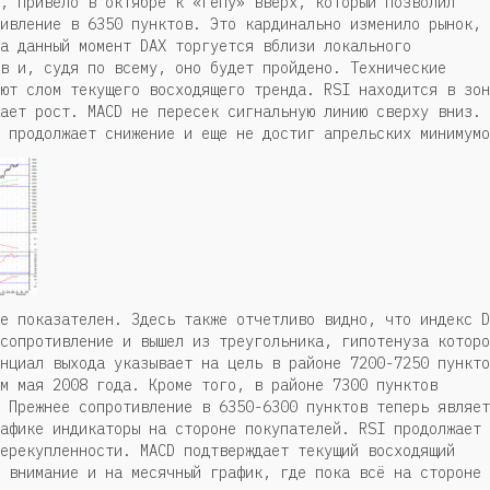
, привело в октябре к «гепу» вверх, который позволил
ивление в 6350 пунктов. Это кардинально изменило рынок,
а данный момент DAX торгуется вблизи локального
в и, судя по всему, оно будет пройдено. Технические
ют слом текущего восходящего тренда. RSI находится в зон
ает рост. MACD не пересек сигнальную линию сверху вниз.
 продолжает снижение и еще не достиг апрельских минимумо
е показателен. Здесь также отчетливо видно, что индекс D
сопротивление и вышел из треугольника, гипотенуза которо
нциал выхода указывает на цель в районе 7200-7250 пункто
м мая 2008 года. Кроме того, в районе 7300 пунктов
 Прежнее сопротивление в 6350-6300 пунктов теперь являет
афике индикаторы на стороне покупателей. RSI продолжает
ерекупленности. MACD подтверждает текущий восходящий
 внимание и на месячный график, где пока всё на стороне