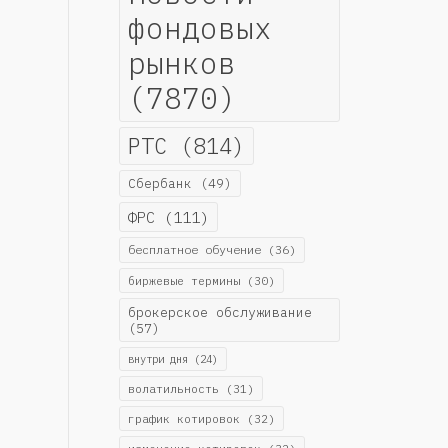
фондовых
рынков
(7870)
РТС
(814)
Сбербанк
(49)
ФРС
(111)
бесплатное обучение
(36)
биржевые термины
(30)
брокерское обслуживание
(57)
внутри дня
(24)
волатильность
(31)
график котировок
(32)