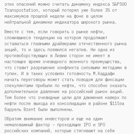
этих опасений можно считать динамику индекса S&P500
Transportation, который потерял уже более 3% от
максимумов прошлой недели на фоне в целом
нейтральной динамики индикатора широкого рынка.
Вместе с тем, если говорить о рынке нефти,
сложившиеся тенденции на котором продолжают
оставаться главными драйверами отечественного рынка
акций, то и здесь появился негатив. Ни одна из
противоборствующих в Ливии сторон не имеет в
настоящее время очевидного военного преимущества,
что ставит разрешение конфликта силовыми методами в
тупик. И в таких условиях готовность М.Каддафи
начать переговоры может стать поводом для фиксации
спекулянтами прибыли по нефти, что способно оказать
дополнительное давление на российский рынок акций.
Тем более что очевидные цели для движения наверх по
нефти после выхода из консолидации в районе $115за
баррель Brent были выполнены.
Обратим внимание инвесторов и еще на один
немаловажный фактор – проходящие IPO и SPO
российских компаний, которые стягивают на себя