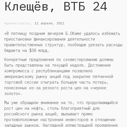
Клещёв, ВТБ 24
,
Администратор
11 апреля, 2011
«В пятницу поздним вечером Б.Обаме удалось избежать
приостановки финансирования деятельности
правительственных структур, пообещав урезать расходы
бюджета на $38 млрд.
Конкретные предложения по секвестированию должны
быть представлены на текущей неделе. Достижение
компромисса с республиканцами позволило
американскому рынку акций под закрытие пятничной
торговой сессии отыграть большую часть потерь,
понесенных из-за резкого роста цен на «черное
золото».
Мы уже обращали внимание на то, что продолжающийся
рост цен на нефть, столь благоприятный для
российского рынка акций, вызывает прямо
противоположные настроения инвесторов в отношении
западных рынков. Наглядной иллюстрацией проявления