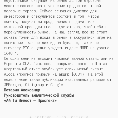
неустойчивая ситуация на рынке долгов еврозоны,
может спровоцировать усиление продаж во второй
половине торгов. Сейчас основная дилемма для
инвесторов и спекулянтов состоит в том, чтобы
понять, получат ли продолжение продажи, или
пятничной просадки вполне достаточно, чтобы сбить
перекупленность рынка. На наш взгляд все же стоит
искать точки для входа в рынок в аккуратной игре на
понижение, как по ликвидным бумагам, так и по
фьючерсу РТС с целью увидеть индекс ММВБ на уровне
1640 п.
Сегодня днем не выходит никакой важной статистики из
Европы и США. Лишь после закрытия торгов в Штатах
квартальный отчет опубликует алюминиевый гигант
Alcoa (прогноз прибыли на акцию $0,34). На этой
неделе ждем также публикации квартальных релизов от
JPMorgan, Citigroup и Google.
Потавин Александр
Руководитель аналитической службы
«Ай Ти Инвест — Проспект»
☀ ПОДЕЛИСЬ В СОЦ СЕТЯХ ☀