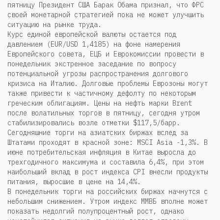
пятницу Президент США Барак Обама признал, что ФРС
своей монетарной стратегией пока не может улучшить
ситуацию на рынке труда.
Курс единой европейской валюты остается под
давлением (EUR/USD 1,4185) на фоне намерения
Европейского совета, ЕЦБ и Еврокомиссии провести в
понедельник экстренное заседание по вопросу
потенциальной угрозы распространения долгового
кризиса на Италию. Долговые проблемы Еврозоны могут
также привести к частичному дефолту по некоторым
греческим облигациям. Цены на нефть марки Brent
после волатильных торгов в пятницу, сегодня утром
стабилизировались возле отметки $117,5/барр.
Сегодняшние торги на азиатских биржах вслед за
Штатами проходят в красной зоне: MSCI Asia -1,3%. В
июне потребительская инфляция в Китае выросла до
трехгодичного максимума и составила 6,4%, при этом
наибольший вклад в рост индекса CPI внесли продукты
питания, выросшие в цене на 14,4%.
В понедельник торги на российских биржах начнутся с
небольшим снижением. Утром индекс ММВБ вполне может
показать недолгий полупроцентный рост, однако