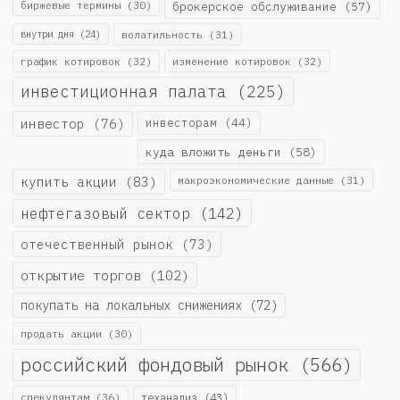
биржевые термины
(30)
брокерское обслуживание
(57)
внутри дня
(24)
волатильность
(31)
график котировок
(32)
изменение котировок
(32)
инвестиционная палата
(225)
инвестор
(76)
инвесторам
(44)
куда вложить деньги
(58)
купить акции
(83)
макроэкономические данные
(31)
нефтегазовый сектор
(142)
отечественный рынок
(73)
открытие торгов
(102)
покупать на локальных снижениях
(72)
продать акции
(30)
российский фондовый рынок
(566)
спекулянтам
(36)
теханализ
(43)