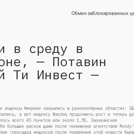
Обмен заблокированных ц
и в среду в
оне, — Потавин
й Ти Инвест —
е индексы Америки закрылись в разнополярных областях: S&
зились, а вот индексу Nasdaq продолжить рост и теперь до
лось всего 45 пунктов или около 1,5%. Заокеанские
бя больших рисков даже после понижения агентством Moody’
лии (просадка индексов после появления этой новости была