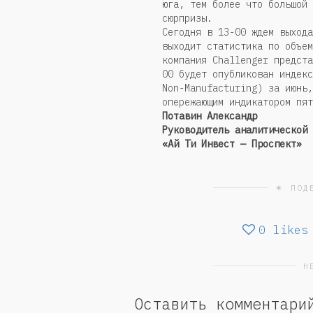
юга, тем более что большой 
сюрпризы.
Сегодня в 13-00 ждем выхода
выходит статистика по объем
компания Challenger предста
00 будет опубликован индекс
Non-Manufacturing) за июнь,
опережающим индикатором пя
Потавин Александр
Руководитель аналитической 
«Ай Ти Инвест — Проспект»
☀ ПОД
0
likes
Н
Оставить комментари