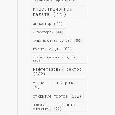
изменение котировок
(32)
инвестиционная
палата
(225)
инвестор
(76)
инвесторам
(44)
куда вложить деньги
(58)
купить акции
(83)
макроэкономические данные
(31)
нефтегазовый сектор
(142)
отечественный рынок
(73)
открытие торгов
(102)
покупать на локальных
снижениях
(72)