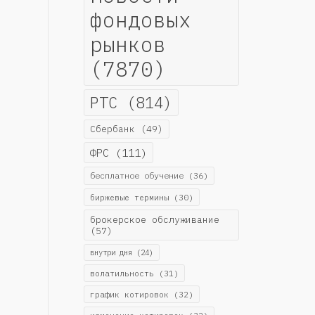
фондовых
рынков
(7870)
РТС
(814)
Сбербанк
(49)
ФРС
(111)
бесплатное обучение
(36)
биржевые термины
(30)
брокерское обслуживание
(57)
внутри дня
(24)
волатильность
(31)
график котировок
(32)