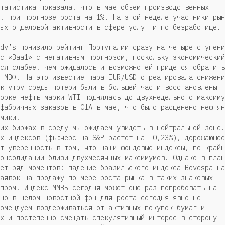
татистика показала, что в мае объем производственных
, при прогнозе роста на 1%. На этой неделе участники рын
ых о деловой активности в сфере услуг и по безработице.
dy’s понизило рейтинг Португалии сразу на четыре ступени
с «Baa1» c негативным прогнозом, поскольку экономический
ся слабее, чем ожидалось и возможно ей придется обратить
 МВФ. На это известие пара EUR/USD отреагировала снижени
к утру среды потери были в большей части восстановлены
орке нефть марки WTI поднялась до двухнедельного максиму
фабричных заказов в США в мае, что было расценено нефтян
мики.
их биржах в среду мы ожидаем увидеть в нейтральной зоне.
х индексов (фьючерс на S&P растет на +0,23%), дорожающее
т уверенность в том, что наши фондовые индексы, по крайн
онсолидации близи двухмесячных максимумов. Однако в план
ет ряд моментов: падение бразильского индекса Bovespa на
аявок на продажу по мере роста рынка в таких знаковых
пром. Индекс ММВБ сегодня может еще раз попробовать на
но в целом новостной фон для роста сегодня явно не
омендуем воздерживаться от активных покупок бумаг и
х и постепенно смещать спекулятивный интерес в сторону