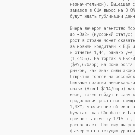
незначительной). Вышедшая с
заказов в США вырос на 0,8%
будут ждать публикации данн
Вчера вечером агентство Moo
до «Ba2» (мусорный статус) 
рост в стране может оказать
за новыми кредитами к ЕЦБ и
к отметке 1,44, однако уже 
(1,4455). На торгах в Нью-Й
($97,6/барр) на фоне роста 
рынком, как знак силы эконо
Открытие торгов на российск
Сильные позиции американски
сырье (Brent $114/барр) даю
мере, также войдут в фазу к
продолжения роста нас смуща
1,33%; увеличение объемов з
бумагах, как Сбербанк и Газ
прочность отметку 1715 п., 
располагает. Поэтому мы рек
фьючерсов на текущих уровня