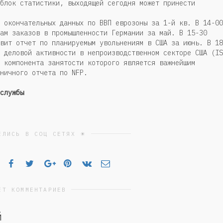
блок статистики, выходящей сегодня может принести
 окончательных данных по ВВП еврозоны за 1-й кв. В 14-00
ам заказов в промышленности Германии за май. В 15-30
вит отчет по планируемым увольнениям в США за июнь. В 18
 деловой активности в непроизводственном секторе США (IS
 компонента занятости которого является важнейшим
тничного отчета по NFP.
службы
ЕЛИСЬ В СОЦ СЕТЯХ ☀
ЕТ КОММЕНТАРИЕВ
й