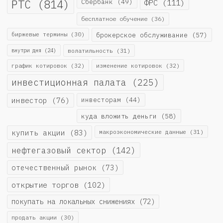
РТС
(814)
Сбербанк
(49)
ФРС
(111)
бесплатное обучение
(36)
биржевые термины
(30)
брокерское обслуживание
(57)
внутри дня
(24)
волатильность
(31)
график котировок
(32)
изменение котировок
(32)
инвестиционная палата
(225)
инвестор
(76)
инвесторам
(44)
куда вложить деньги
(58)
купить акции
(83)
макроэкономические данные
(31)
нефтегазовый сектор
(142)
отечественный рынок
(73)
открытие торгов
(102)
покупать на локальных снижениях
(72)
продать акции
(30)