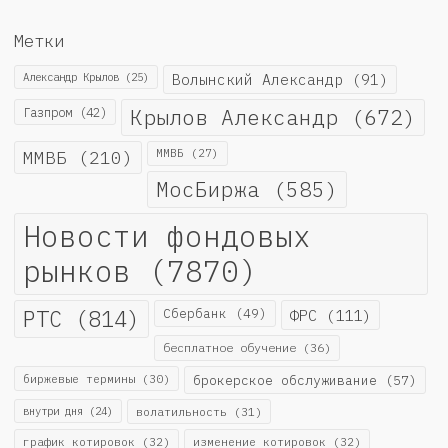
Метки
Александр Крылов
(25)
Волынский Александр
(91)
Крылов Александр
(672)
Газпром
(42)
ММВБ
(210)
ММВБ
(27)
МосБиржа
(585)
Новости фондовых
рынков
(7870)
РТС
(814)
Сбербанк
(49)
ФРС
(111)
бесплатное обучение
(36)
биржевые термины
(30)
брокерское обслуживание
(57)
внутри дня
(24)
волатильность
(31)
график котировок
(32)
изменение котировок
(32)