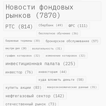
Новости фондовых
рынков
(7870)
РТС
(814)
Сбербанк
(49)
ФРС
(111)
бесплатное обучение
(36)
биржевые термины
(30)
брокерское обслуживание
(57)
внутри дня
(24)
волатильность
(31)
график котировок
(32)
изменение котировок
(32)
инвестиционная палата
(225)
инвестор
(76)
инвесторам
(44)
куда вложить деньги
(58)
купить акции
(83)
макроэкономические данные
(31)
нефтегазовый сектор
(142)
отечественный рынок
(73)