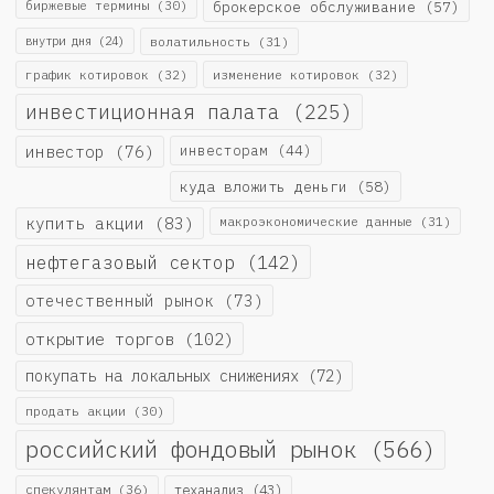
биржевые термины
(30)
брокерское обслуживание
(57)
внутри дня
(24)
волатильность
(31)
график котировок
(32)
изменение котировок
(32)
инвестиционная палата
(225)
инвестор
(76)
инвесторам
(44)
куда вложить деньги
(58)
купить акции
(83)
макроэкономические данные
(31)
нефтегазовый сектор
(142)
отечественный рынок
(73)
открытие торгов
(102)
покупать на локальных снижениях
(72)
продать акции
(30)
российский фондовый рынок
(566)
спекулянтам
(36)
теханализ
(43)