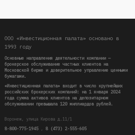
ООО «Инвестиционная палата» основано в
1993 году
Основные направления деятельности компании —
брокерское обслуживание частных клиентов на
Московской бирже и доверительное управление ценными
бумагами.
«Инвестиционная палата» входит в число крупнейших
российских брокерских компаний: на 1 января 2024
года сумма активов клиентов на депозитарном
обслуживании превышала 120 миллиардов рублей
.
Воронеж, улица Кирова д.11/1
8-800-775-1945
,
8 (473) 2-555-605