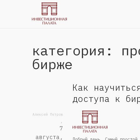
категория: пр
бирже
Как научитьс
доступа к би
Алексей Петров
,
7
августа,
Добрый день. Самый простой 