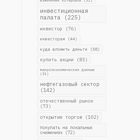
изменение котировок
(32)
инвестиционная
палата
(225)
инвестор
(76)
инвесторам
(44)
куда вложить деньги
(58)
купить акции
(83)
макроэкономические данные
(31)
нефтегазовый сектор
(142)
отечественный рынок
(73)
открытие торгов
(102)
покупать на локальных
снижениях
(72)