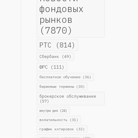
фондовых
рынков
(7870)
РТС
(814)
Сбербанк
(49)
ФРС
(111)
бесплатное обучение
(36)
биржевые термины
(30)
брокерское обслуживание
(57)
внутри дня
(24)
волатильность
(31)
график котировок
(32)