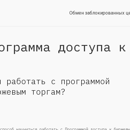
Обмен заблокированных ц
ограмма доступа к
я работать с программой
ржевым торгам?
способ научиться работать с Программой доступа к биржевы