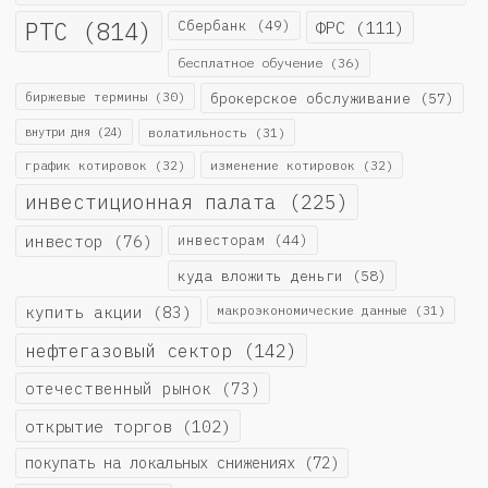
РТС
(814)
Сбербанк
(49)
ФРС
(111)
бесплатное обучение
(36)
биржевые термины
(30)
брокерское обслуживание
(57)
внутри дня
(24)
волатильность
(31)
график котировок
(32)
изменение котировок
(32)
инвестиционная палата
(225)
инвестор
(76)
инвесторам
(44)
куда вложить деньги
(58)
купить акции
(83)
макроэкономические данные
(31)
нефтегазовый сектор
(142)
отечественный рынок
(73)
открытие торгов
(102)
покупать на локальных снижениях
(72)