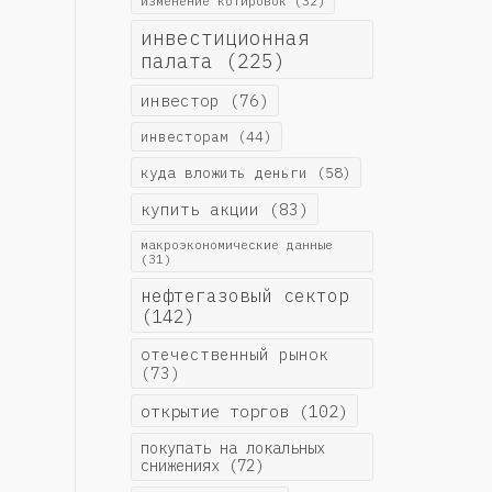
изменение котировок
(32)
инвестиционная
палата
(225)
инвестор
(76)
инвесторам
(44)
куда вложить деньги
(58)
купить акции
(83)
макроэкономические данные
(31)
нефтегазовый сектор
(142)
отечественный рынок
(73)
открытие торгов
(102)
покупать на локальных
снижениях
(72)