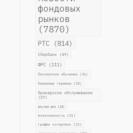
фондовых
рынков
(7870)
РТС
(814)
Сбербанк
(49)
ФРС
(111)
бесплатное обучение
(36)
биржевые термины
(30)
брокерское обслуживание
(57)
внутри дня
(24)
волатильность
(31)
график котировок
(32)