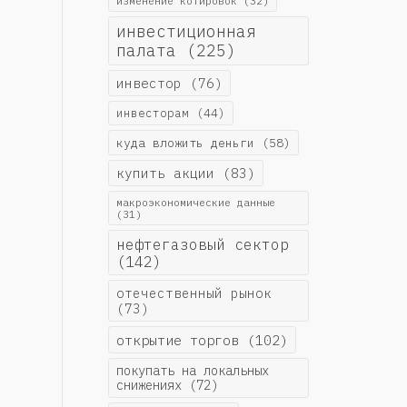
изменение котировок
(32)
инвестиционная
палата
(225)
инвестор
(76)
инвесторам
(44)
куда вложить деньги
(58)
купить акции
(83)
макроэкономические данные
(31)
нефтегазовый сектор
(142)
отечественный рынок
(73)
открытие торгов
(102)
покупать на локальных
снижениях
(72)