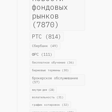
фондовых
рынков
(7870)
РТС
(814)
Сбербанк
(49)
ФРС
(111)
бесплатное обучение
(36)
биржевые термины
(30)
брокерское обслуживание
(57)
внутри дня
(24)
волатильность
(31)
график котировок
(32)