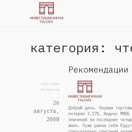
категория: чт
Рекомендации
Александр
Волынский
,
26
Добрый день. Первая торгова
августа,
потерял 3,17%. Индекс ММВБ 
2008
значений за последние четыр
вниз. Хуже рынка себя будут
относительно списаний актив