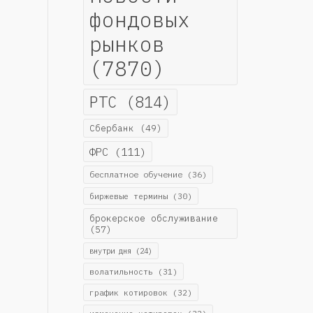
фондовых
рынков
(7870)
РТС
(814)
Сбербанк
(49)
ФРС
(111)
бесплатное обучение
(36)
биржевые термины
(30)
брокерское обслуживание
(57)
внутри дня
(24)
волатильность
(31)
график котировок
(32)