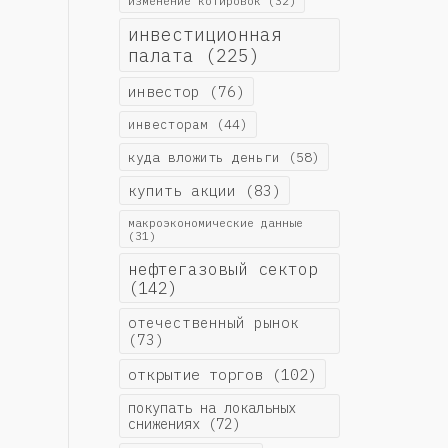
изменение котировок
(32)
инвестиционная
палата
(225)
инвестор
(76)
инвесторам
(44)
куда вложить деньги
(58)
купить акции
(83)
макроэкономические данные
(31)
нефтегазовый сектор
(142)
отечественный рынок
(73)
открытие торгов
(102)
покупать на локальных
снижениях
(72)