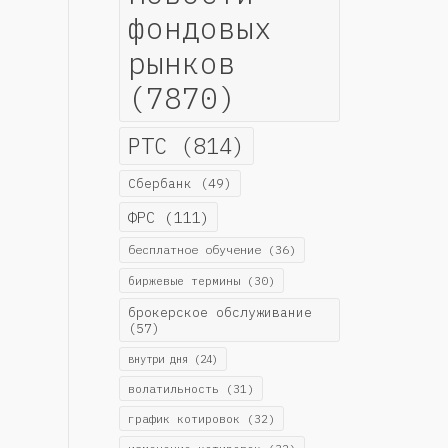
фондовых
рынков
(7870)
РТС
(814)
Сбербанк
(49)
ФРС
(111)
бесплатное обучение
(36)
биржевые термины
(30)
брокерское обслуживание
(57)
внутри дня
(24)
волатильность
(31)
график котировок
(32)