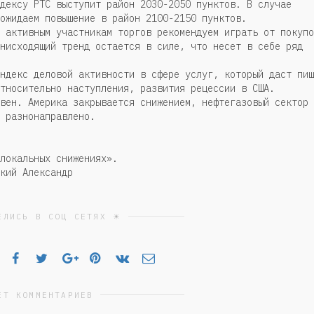
дексу РТС выступит район 2030-2050 пунктов. В случае
ожидаем повышение в район 2100-2150 пунктов.
 активным участникам торгов рекомендуем играть от покупо
нисходящий тренд остается в силе, что несет в себе ряд
ндекс деловой активности в сфере услуг, который даст пищ
тносительно наступления, развития рецессии в США.
вен. Америка закрывается снижением, нефтегазовый сектор
 разнонаправлено.
локальных снижениях».
кий Александр
ЕЛИСЬ В СОЦ СЕТЯХ ☀
ЕТ КОММЕНТАРИЕВ