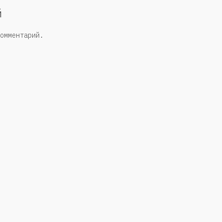
й
омментарий.