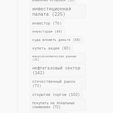
изменение котировок
(32)
инвестиционная
палата
(225)
инвестор
(76)
инвесторам
(44)
куда вложить деньги
(58)
купить акции
(83)
макроэкономические данные
(31)
нефтегазовый сектор
(142)
отечественный рынок
(73)
открытие торгов
(102)
покупать на локальных
снижениях
(72)