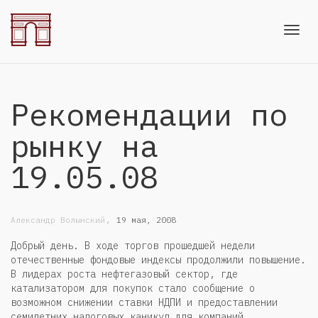
Toggl
Рекомендации по
navig
рынку на
19.05.08
,
Александр Волынский
19 мая, 2008
Добрый день. В ходе торгов прошедшей недели
отечественные фондовые индексы продолжили повышение.
В лидерах роста нефтегазовый сектор, где
катализатором для покупок стало сообщение о
возможном снижении ставки НДПИ и предоставлении
семилетних налоговых каникул для компаний,