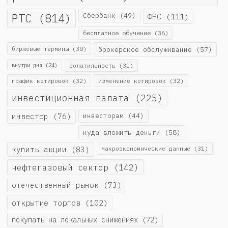
РТС
(814)
Сбербанк
(49)
ФРС
(111)
бесплатное обучение
(36)
биржевые термины
(30)
брокерское обслуживание
(57)
внутри дня
(24)
волатильность
(31)
график котировок
(32)
изменение котировок
(32)
инвестиционная палата
(225)
инвестор
(76)
инвесторам
(44)
куда вложить деньги
(58)
купить акции
(83)
макроэкономические данные
(31)
нефтегазовый сектор
(142)
отечественный рынок
(73)
открытие торгов
(102)
покупать на локальных снижениях
(72)